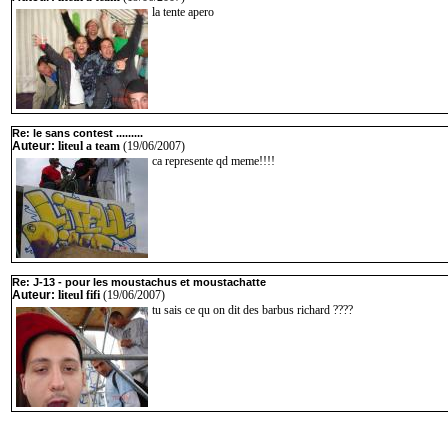
la tente apero
Re: le sans contest .........
Auteur:
liteul a team
(19/06/2007)
ca represente qd meme!!!!
Re: J-13 - pour les moustachus et moustachatte
Auteur:
liteul fifi
(19/06/2007)
tu sais ce qu on dit des barbus richard ????