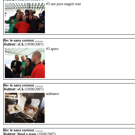
#5 une pose magrès tout
Re: le sans contest .........
Auteur:
sCk
(19/06/2007)
#3 apero
Re: le sans contest .........
Auteur:
sCk
(19/06/2007)
ambiance
Re: le sans contest .........
Auteur:
liteul a team
(19/06/2007)