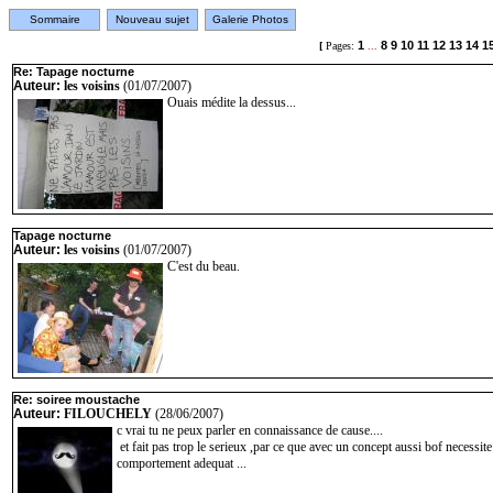
Sommaire
Nouveau sujet
Galerie Photos
1
8
9
10
11
12
13
14
1
[
Pages:
...
Re: Tapage nocturne
Auteur:
les voisins
(01/07/2007)
Ouais médite la dessus...
Tapage nocturne
Auteur:
les voisins
(01/07/2007)
C'est du beau.
Re: soiree moustache
Auteur:
FILOUCHELY
(28/06/2007)
c vrai tu ne peux parler en connaissance de cause....
et fait pas trop le serieux ,par ce que avec un concept aussi bof necessit
comportement adequat ...