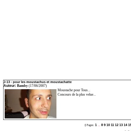
J-13 - pour les moustachus et moustachatte
Auteur:
Bamby
(17/06/2007)
Moustache pour Tous...
Concours de la plus velue...
1
8
9
10
11
12
13
14
1
[
Pages:
...