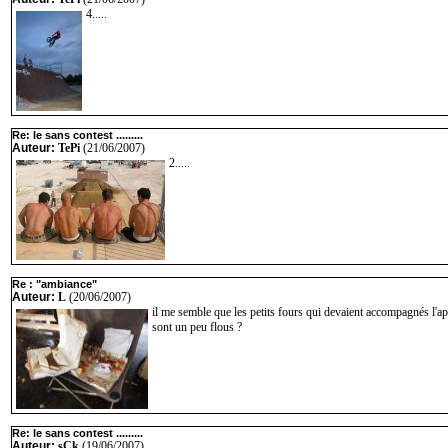
4.....
Re: le sans contest .........
Auteur:
TePi
(21/06/2007)
2.....
Re : "ambiance"
Auteur:
L
(20/06/2007)
il me semble que les petits fours qui devaient accompagnés l'a
sont un peu flous ?
Re: le sans contest .........
Auteur:
sCk
(19/06/2007)