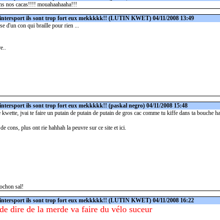
ons nos cacas!!!! mouahaahaaha!!!
intersport ils sont trop fort eux mekkkkk!!
(LUTIN KWET) 04/11/2008 13:49
use d'un con qui braille pour rien ...
e..
intersport ils sont trop fort eux mekkkkk!!
(paskal negro) 04/11/2008 15:48
e kwette, jvai te faire un putain de putain de putain de gros cac comme tu kiffe dans ta bouche 
 de cons, plus ont rie hahhah la peuvre sur ce site et ici.
ochon sal!
intersport ils sont trop fort eux mekkkkk!!
(LUTIN KWET) 04/11/2008 16:22
 de dire de la merde va faire du vélo suceur