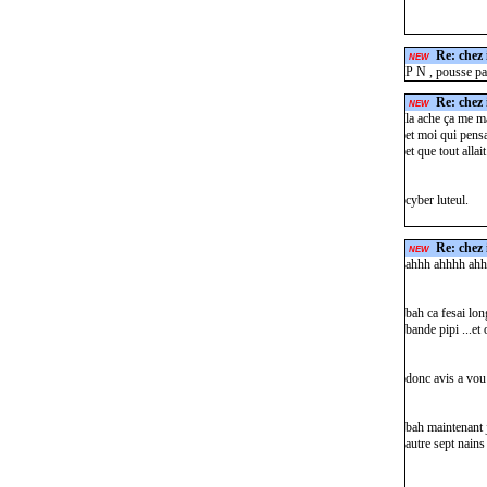
Re: chez 
NEW
P N , pousse pa
Re: chez 
NEW
la ache ça me m
et moi qui pensa
et que tout allai
cyber luteul.
Re: chez 
NEW
ahhh ahhhh ahhh
bah ca fesai lon
bande pipi ...et 
donc avis a vou 
bah maintenant 
autre sept nains 