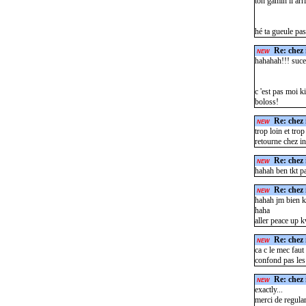
ton gamin il arr
hé ta gueule pas
Re: chez 
NEW
hahahah!!! suce
c 'est pas moi k
boloss!
Re: chez 
NEW
trop loin et tro
retourne chez in
Re: chez 
NEW
hahah ben tkt pa
Re: chez 
NEW
hahah jm bien ka
haha
aller peace up k
Re: chez 
NEW
ca c le mec faut 
confond pas les
Re: chez 
NEW
exactly...
merci de regular