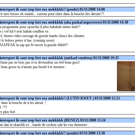
intersport ils sont trop fort eux mekkkkk!!
(poulet) 01/11/2008 14:08
ir mes fesses oh ouiiiiii... surtout pour chier dans la bouche des abrutis!!!
intersport ils sont trop fort eux mekkkkk
(aka paskal negrrrrrrre) 01/11/2008 14:38
u programme pour ojourdui il pleu hahahah meteo ludo!!
 c vré kil é noir hahah couillon va .
ré, biento video ouvrage de gueule bande chawi des chiottes.
ue ls boloss penss tt bas. (coming soon)
PEAK la sap qui fé ouvrir ta gueule éhhéé!!
intersport ils sont trop fort eux mekkkkk
(mickael vendetta) 01/11/2008 19:35
 fume pas ne bois pas et tu deviendras un réel beau goss!
 beau gosse tu n'aurais pas hesité à te montrer...
intersport ils sont trop fort eux mekkkkk!!
(LUTIN KWET ) 03/11/2008 12:21
 dans la bouche de tt les abruti .!
d .!??
 plus fort
intersport ils sont trop fort eux mekkkkk
(RENEZ) 03/11/2008 13:24
art dan la skatofili ici ...bande de cochon sale ke vou éteeeeeee .
intersport ils sont trop fort eux mekkkkk!!
(poulet) 03/11/2008 13:50