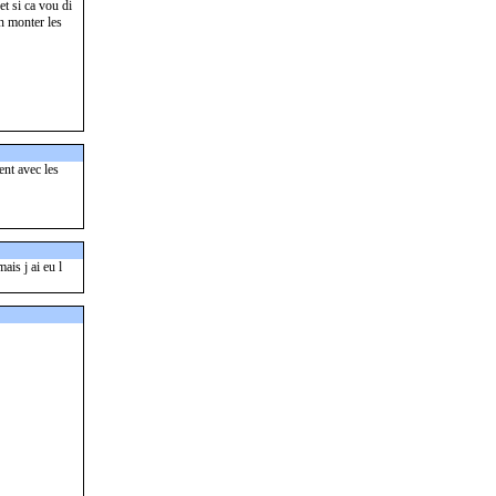
et si ca vou di
en monter les
ent avec les
ais j ai eu l