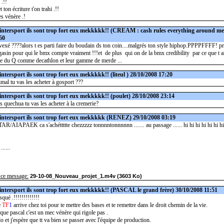
 .!!
t ton écriture t'on trahi .!!
es vénère .!
intersport ils sont trop fort eux mekkkkk!!
(CREAM : cash rules everything around me 
50
 vexé ????alors t es parti faire du boudain ds ton coin....malgrés ton style hiphop.PPPPFFFF! pr
gasin pour qui le bmx compte vraiment !!!et de plus qui on de la bmx credibility par ce que t 
ue du Q comme decathlon et leur gamme de merde ...
intersport ils sont trop fort eux mekkkkk!!
(liteul ) 28/10/2008 17:20
nimal tu vas les acheter à gosport ???
intersport ils sont trop fort eux mekkkkk!!
(poulet) 28/10/2008 23:14
es quechua tu vas les acheter à la cremerie?
intersport ils sont trop fort eux mekkkkk
(RENEZ) 29/10/2008 03:19
AR/AIAPAEK ca s'achéttttte chezzzzz tonnnntonnnnnn ....... au passage ...... hi hi hi hi hi hi hi hi
.....
 ce message:
29-10-08_Nouveau_projet_1.m4v (3603 Ko)
intersport ils sont trop fort eux mekkkkk!!
(PASCAL le grand frère) 30/10/2008 11:51
qué .!!!!!!!!!!!!!
e
TF
1
arrive chez toi pour te mettre des bases et te remettre dans le droit chemin de la vie.
 que pascal c'est un mec vénère qui rigole pas .
 et j'espère que tt va bien se passer avec l'équipe de production.