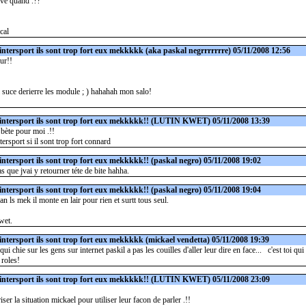
ive quand .??
cal
intersport ils sont trop fort eux mekkkkk
(aka paskal negrrrrrrre) 05/11/2008 12:56
ur!!
i suce derierre les module ; ) hahahah mon salo!
intersport ils sont trop fort eux mekkkkk!!
(LUTIN KWET) 05/11/2008 13:39
p bète pour moi .!!
tersport si il sont trop fort connard
intersport ils sont trop fort eux mekkkkk!!
(paskal negro) 05/11/2008 19:02
s que jvai y retourner téte de bite hahha.
intersport ils sont trop fort eux mekkkkk!!
(paskal negro) 05/11/2008 19:04
n ls mek il monte en lair pour rien et surtt tous seul.
wet.
intersport ils sont trop fort eux mekkkkk
(mickael vendetta) 05/11/2008 19:39
qui chie sur les gens sur internet paskil a pas les couilles d'aller leur dire en face... c'est toi qu
 roles!
intersport ils sont trop fort eux mekkkkk!!
(LUTIN KWET) 05/11/2008 23:09
iser la situation mickael pour utiliser leur facon de parler .!!