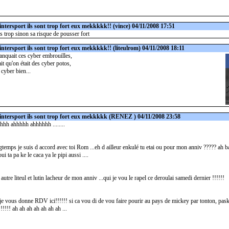
intersport ils sont trop fort eux mekkkkk!!
(vince) 04/11/2008 17:51
s trop sinon sa risque de pousser fort
intersport ils sont trop fort eux mekkkkk!!
(liteulrom) 04/11/2008 18:11
anquait ces cyber embrouilles,
it qu'on était des cyber potos,
t cyber bien...
intersport ils sont trop fort eux mekkkkk
(RENEZ ) 04/11/2008 23:58
hh ahhhhh ahhhhhh ........
gtemps je suis d accord avec toi Rom ...eh d ailleur enkulé tu etai ou pour mon anniv ????? ah ba
oui ta pa ke le caca ya le pipi aussi ....
autre liteul et lutin lacheur de mon anniv ...qui je vou le rapel ce deroulai samedi dernier !!!!!!
je vous donne RDV ici!!!!!! si ca vou di de vou faire pourir au pays de mickey par tonton, paska
!!!!! ah ah ah ah ah ah ah ...