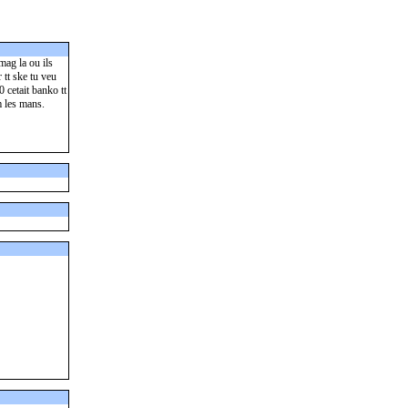
ag la ou ils
 tt ske tu veu
cetait banko tt
m les mans.