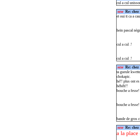
cul a cul uniss
Re: chez 
NEW
et oui tt ca a ca
hein pascal nègr
cul a cul .!
cul a cul .!
Re: chez 
NEW
ta gueule kwett
chokapic.
hé!! plus ont es
héhéh!!
bouche a fesse!
bouche a fesse!
bande de gros c
Re: chez 
NEW
a la place