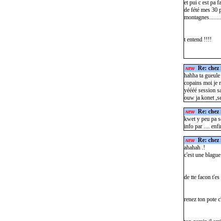
et pui c est pa 
de fété mes 30 p
montagnes........
t entend !!!!
Re: chez 
NEW
hahha ta gueule 
copains moi je 
yéééé session sam
ouw ja konet ,s
Re: chez 
NEW
kwet y peu pa so
info par .... e
Re: chez 
NEW
ahahah .!
c'est une blague
de tte facon t'e
renez ton pote c