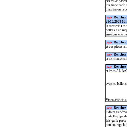
t'es trikar pascal
ton franc parlé e
mais j'avou la t'
Re: chez 
NEW
28/10/2008 16:
la cremerie t as
dollars à un ma
enseigne elle p
Re: chez 
NEW
et t es pieces a
Re: chez 
NEW
et tes chaussett
Re: chez 
NEW
et les ts AL BAT
avec les ballons .
Video associe a
Re: chez 
NEW
ludo tu es démas
toute l'équipe d
fais gaffe parce
bon courage ludo