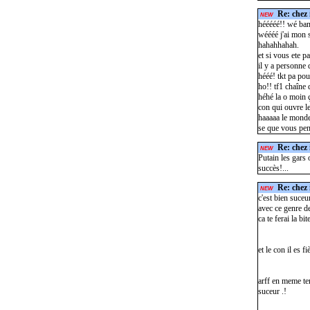
Re: chez 
NEW
hééééé!! wé ban
wéééé j'ai mon 
hahahhahah.
et si vous ete p
il y a personne 
hééé! tkt pa pou
ho!! tf1 chaîne d
héhé la o moin ç
con qui ouvre l
haaaaa le monde
se que vous pe
Re: chez 
NEW
Putain les gars 
succès!...
Re: chez 
NEW
c'est bien suceur
avec ce genre de
ca te ferai la bi
et le con il es f
arff en meme tem
suceur .!