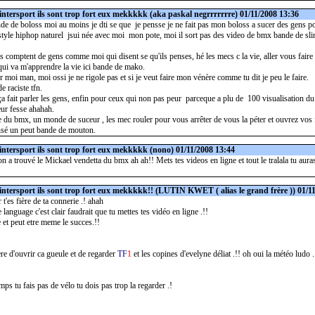
intersport ils sont trop fort eux mekkkkk
(aka paskal negrrrrrrre) 01/11/2008 13:36
de de boloss moi au moins je dti se que je pensse je ne fait pas mon boloss a sucer des gens pou
style hiphop naturel jsui née avec moi mon pote, moi il sort pas des video de bmx bande de sl
as comptent de gens comme moi qui disent se qu'ils penses, hé les mecs c la vie, aller vous faire 
qui va m'apprendre la vie ici bande de mako.
r moi man, moi ossi je ne rigole pas et si je veut faire mon vénère comme tu dit je peu le faire.
e raciste tfn.
a fait parler les gens, enfin pour ceux qui non pas peur parceque a plu de 100 visualisation du
eur fesse ahahah.
 du bmx, un monde de suceur , les mec rouler pour vous arrêter de vous la péter et ouvrez vos 
nsé un peut bande de mouton.
intersport ils sont trop fort eux mekkkkk
(nono) 01/11/2008 13:44
on a trouvé le Mickael vendetta du bmx ah ah!! Mets tes videos en ligne et tout le tralala tu aura
intersport ils sont trop fort eux mekkkkk!!
(LUTIN KWET ( alias le grand frère )) 01/1
 t'es fière de ta connerie .! ahah
 language c'est clair faudrait que tu mettes tes vidéo en ligne .!!
te et peut etre meme le succes.!!
ière d'ouvrir ca gueule et de regarder
TF
1
et les copines d'evelyne déliat .!! oh oui la météo ludo .
ps tu fais pas de vélo tu dois pas trop la regarder .!