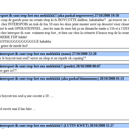
rsport ils sont trop fort eux mekkkkk!!
(aka paskal negrrrrrrre) 27/10/2008 19:50
coup de gueule pour un certain shop ki fo BOYCOTTE dailleur, hahahahha!! . jai trouver un m
x, chez INTERSPORt un truk de fou 10 euro les deux jente monter serré op desserré viser clouer
oisé le mek OPERATIONNEL , moi les man ils mon fait ça un dimanche matin a 11h et a 11H30 
chez interspor ils sont vraiment trop fort , et bien sur chez la crémerie il brasse trop de la crea
ERIE FDP hihihi!
OTAGGGGGGGGGGGE hahahha
e genre de merde koi!
intersport ils sont trop fort eux mekkkkk
(nono) 27/10/2008 22:28
ur le boycott tout seul? ouvre un shop et on reparle ok copaing!?
intersport ils sont trop fort eux mekkkkk!!
(poulet) 28/10/2008 00:07
es gars ici!!!
intersport ils sont trop fort eux mekkkkk
(aka paskal blannnnnnc) 28/10/2008 01:31
n boycott tou seul q une cocotte a 10 .....
 d ouvrir mai il fau faire ....
intersport ils sont trop fort eux mekkkkk!!
(LUTIN KWET) 28/10/2008 11:27