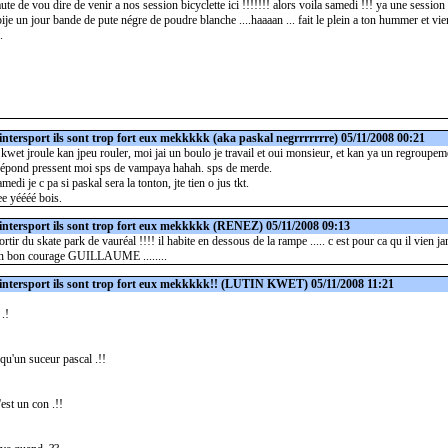
faute de vou dire de venir a nos session bicyclette ici !!!!!!! alors voila samedi !!! ya une session 
ije un jour bande de pute négre de poudre blanche ....haaaan ... fait le plein a ton hummer et vi
.
intersport ils sont trop fort eux mekkkkk
(aka paskal negrrrrrrre) 05/11/2008 00:21
kwet jroule kan jpeu rouler, moi jai un boulo je travail et oui monsieur, et kan ya un regroupem
répond pressent moi sps de vampaya hahah. sps de merde.
edi je c pa si paskal sera la tonton, jte tien o jus tkt.
ee yéééé bois.
intersport ils sont trop fort eux mekkkkk
(RENEZ) 05/11/2008 09:13
rtir du skate park de vauréal !!!! il habite en dessous de la rampe ..... c est pour ca qu il vien jam
nfin bon courage GUILLAUME ........
intersport ils sont trop fort eux mekkkkk!!
(LUTIN KWET) 05/11/2008 11:21
 .!
s qu'un suceur pascal .!!
'est un con .!!