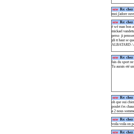
Re: chez 
NEW
moi j'adore ouvr
Re: chez 
NEW
é wé man bon a
mickael vandetta
perso ji pensse
jdi tt haut se q
ALBATARD / AIA
Re: chez 
NEW
fais du sport ne
Tu aurais eté un
Re: chez 
NEW
oh que oui chier
poulet t'es chau
a 2 nous sommes
Re: chez 
NEW
voila voila on p
Re: chez 
NEW