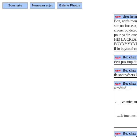
Sommaire
Nouveau sujet
Galerie Photos
chez inte
NEW
Bon, après mon 
son tro fort eu
croiser ou décr
pour ça dir que 
HÉ! LA CREAM
BOYYYYYYK
il fo boycotté c
Re: chez 
NEW
c'est pas trop d
Re: chez 
NEW
ils sont véners l
Re: chez 
NEW
a médité.....
- .....vo mieu u
- ....le tou n est
Re: chez 
NEW