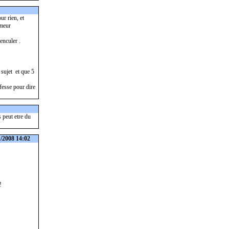
r rien, et
imeur
enculer .
 sujet et que 5
fesse pour dire
s peut etre du
1/2008 14:02
!