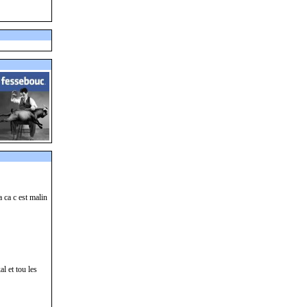
 ca c est malin
l et tou les