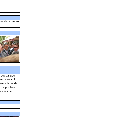
, rendez vous au
 de sois que
tenu avec soin
passe la mairie
 ne pas faire
ors koi que