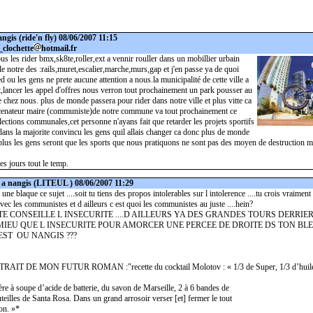
angis
(ride'n fly) 08/06/2007 11:15
_clochette
hotmail.fr
us les rider bmx,sk8te,roller,ext a vennir rouller dans un mobillier urbain
le notre des :rails,muret,escalier,marche,murs,gap et j'en passe ya de quoi
ed ou les gens ne prete aucune attention a nous.la municipalité de cette ville a
t,lancer les appel d'offres nous verron tout prochainement un park pousser au
 chez nous. plus de monde passera pour rider dans notre ville et plus vitte ca
scenateur maire (communiste)de notre commune va tout prochainement ce
lections communales,cet personne n'ayans fait que retarder les projets sportifs
dans la majorite convincu les gens quil allais changer ca donc plus de monde
 plus les gens seront que les sports que nous pratiquons ne sont pas des moyen de destruction m
 jours tout le temp.
 a nangis
(LITEUL ) 08/06/2007 11:29
 une blaque ce sujet ....soit tu tiens des propos intolerables sur l intolerence ....tu crois vraiment 
ec les communistes et d ailleurs c est quoi les communistes au juste ....hein?
TE CONSEILLE L INSECURITE ....D AILLEURS YA DES GRANDES TOURS DERRI
E MIEU QUE L INSECURITE POUR AMORCER UNE PERCEE DE DROITE DS TON BLED
EST OU NANGIS ???
AIT DE MON FUTUR ROMAN :"recette du cocktail Molotov : « 1/3 de Super, 1/3 d’huile 
lère à soupe d’acide de batterie, du savon de Marseille, 2 à 6 bandes de
uteilles de Santa Rosa. Dans un grand arrosoir verser [et] fermer le tout
on. »*