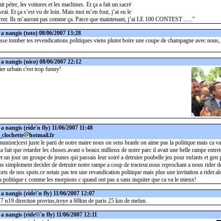
ait péter, les voitures et les machines. Et ça a fait un sacré
vrai. Et ça s’est vu de loin. Mais moi m’en fout, j’ai eu le
rer. Ils m’auront pas comme ça. Parce que maintenant, j’ai LE 100 CONTEST ......"
 a nangis
(toto) 08/06/2007 13:28
aisse tomber tes revendications politiques viens plutot boire une coupe de champagne avec nous
 a nangis
(nico) 08/06/2007 22:12
ier urbain c'est trop funny!
 a nangis
(ride'n fly) 11/06/2007 11:48
_clochette
hotmail.fr
niste)cest juste le parti de notre maire nous on sens branle on aime pas la politique mais ca va
a fait que retarder les choses.avant o beaux millieux de notre parc il avait une belle rampe entre
.et un jour un groupe de jeunes qui passais leur soiré a detruire poubelle jeu pour enfants et gen 
us simplement decider de detruire notre rampe a coup de tracteur.nous reprochant a nous rider de
orts de nos spots.ce netais pas ten une revandication politique mais plus une invitation a rider.al
a politique c comme les morpions c quand ont pas a sans inquiter que ca va le mieux!
 a nangis
(ride\'n fly) 11/06/2007 12:07
77 n19 direction provins,troye a 60km de paris 25 km de melun.
 a nangis
(ride\\\'n fly) 11/06/2007 12:11