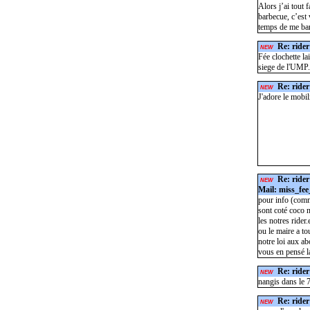
Alors j’ai tout f
barbecue, c’est 
temps de me bar
Re: rider
NEW
Fée clochette l
siege de l'UMP.
Re: rider
NEW
J'adore le mobil
Re: rider
NEW
Mail: miss_fee
pour info (commu
sont coté coco n
les notres rider
ou le maire a to
notre loi aux ab
vous en pensé l
Re: rider
NEW
nangis dans le 
Re: rider
NEW