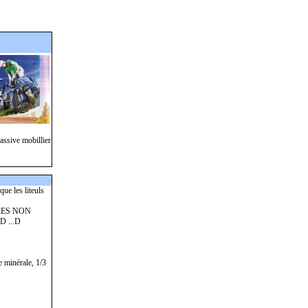
assive mobillier
que les liteuls
ERES NON
 ...D
minérale, 1/3