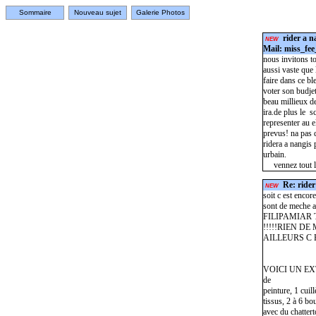
Sommaire
Nouveau sujet
Galerie Photos
rider a n
NEW
Mail: miss_fee
nous invitons to
aussi vaste que 
faire dans ce bl
voter son budje
beau millieux de
ira.de plus le 
representer au e
prevus! na pas 
ridera a nangis
urbain.
vennez tout les
Re: rider
NEW
soit c est encore
sont de meche av
FILIPAMIAR 
!!!!!RIEN D
AILLEURS C 
VOICI UN EXTR
de
peinture, 1 cuil
tissus, 2 à 6 bo
avec du chattert