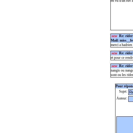
en vu d'un rdv 
Re: rider
NEW
Mail: miss__fe
merci a hadrien 
Re: rider
NEW
et pour ce rendre
Re: rider
NEW
nangis ou nango
sont ou les ride
Pour répond
Sujet:
Auteur: