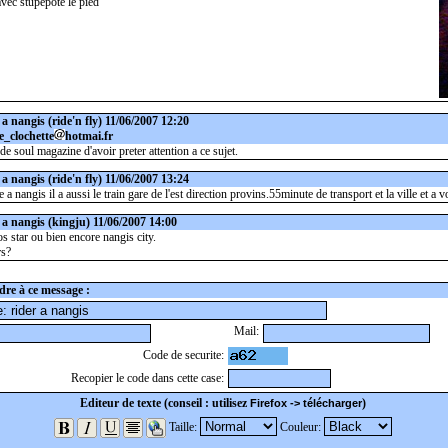
avec stupepote le pied
 a nangis
(ride'n fly) 11/06/2007 12:20
e_clochette
hotmai.fr
de soul magazine d'avoir preter attention a ce sujet.
 a nangis
(ride'n fly) 11/06/2007 13:24
 a nangis il a aussi le train gare de l'est direction provins.55minute de transport et la ville et a v
 a nangis
(kingju) 11/06/2007 14:00
s star ou bien encore nangis city.
rs?
re à ce message :
Mail:
Code de securite:
Recopier le code dans cette case:
Editeur de texte (conseil : utilisez
)
Firefox -> télécharger
Taille:
Couleur: