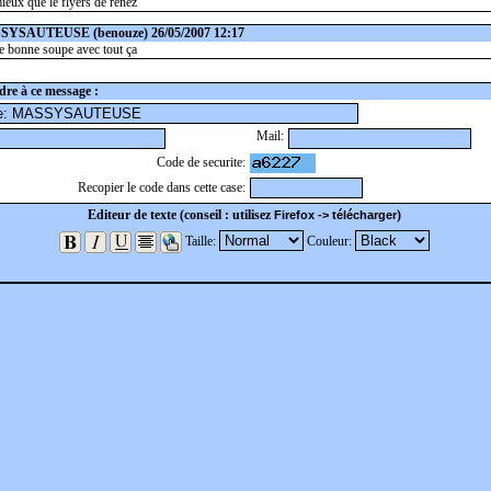
mieux que le flyers de renez
SSYSAUTEUSE
(benouze) 26/05/2007 12:17
ne bonne soupe avec tout ça
re à ce message :
Mail:
Code de securite:
Recopier le code dans cette case:
Editeur de texte (conseil : utilisez
)
Firefox -> télécharger
Taille:
Couleur: