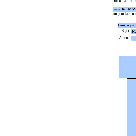
mortel la tof c 
Re: MA
NEW
on peut faire u
Pour répond
Sujet:
Auteur: