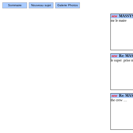
Sommaire
Nouveau sujet
Galerie Photos
MASSY
NEW
mr le maire
Re: MA
NEW
le super prise m
Re: MA
NEW
the crew ....