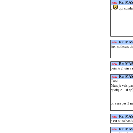
Re: MA
NEW
c
qui condui
Re: MA
NEW
j'ten collerais 
Re: MA
NEW
bein le 2 juin a 
Re: MA
NEW
Cool.
Mais je vais pas 
quoique... si qq
on sera pas 3 m
Re: MA
NEW
c est ou ta banl
Re: MA
NEW