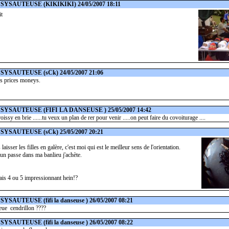
SSYSAUTEUSE
(KIKIKIKI) 24/05/2007 18:11
t
SSYSAUTEUSE
(sCk) 24/05/2007 21:06
des prices moneys.
SSYSAUTEUSE
(FIFI LA DANSEUSE ) 25/05/2007 14:42
roissy en brie ......tu veux un plan de rer pour venir .....on peut faire du covoiturage ....
SSYSAUTEUSE
(sCk) 25/05/2007 20:21
laisser les filles en galère, c'est moi qui est le meilleur sens de l'orientation.
'un passe dans ma banlieu j'achète.
ais 4 ou 5 impressionnant hein!?
SSYSAUTEUSE
(fifi la danseuse ) 26/05/2007 08:21
ieue cendrillon ????
SSYSAUTEUSE
(fifi la danseuse ) 26/05/2007 08:22