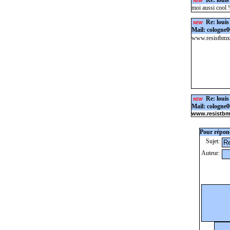
Re: louis
NEW
moi aussi cool !
Re: louis
NEW
Mail: cologne
www.resistbmx
Re: louis
NEW
Mail: cologne
www.resistbm
Pour répond
Sujet:
Auteur: