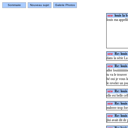
Sommaire
Nouveau sujet
Galerie Photos
louis la 
NEW
louis ma appellè i
Re: louis
NEW
dans la série La 
Re: louis
NEW
aller louiiiiiiiiii
tu va le trouver
hé oui je vous l
le reveler un jo
Re: louis
NEW
elle est belle ce
Re: louis
NEW
mdrrrrr trop for
Re: louis
NEW
jlui avait dit de