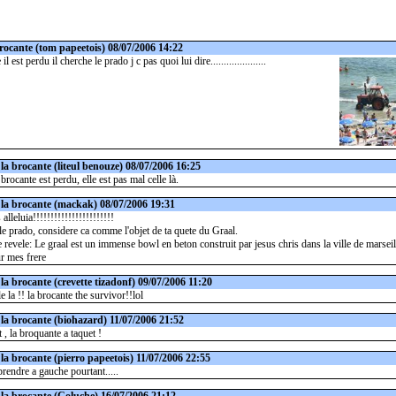
brocante
(tom papeetois) 08/07/2006 14:22
l est perdu il cherche le prado j c pas quoi lui dire.....................
 la brocante
(liteul benouze) 08/07/2006 16:25
brocante est perdu, elle est pas mal celle là.
 la brocante
(mackak) 08/07/2006 19:31
is alleluia!!!!!!!!!!!!!!!!!!!!!!!
 le prado, considere ca comme l'objet de ta quete du Graal.
e revele: Le graal est un immense bowl en beton construit par jesus chris dans la ville de marseill
ur mes frere
 la brocante
(crevette tizadonf) 09/07/2006 11:20
lle la !! la brocante the survivor!!lol
 la brocante
(biohazard) 11/07/2006 21:52
t , la broquante a taquet !
 la brocante
(pierro papeetois) 11/07/2006 22:55
 prendre a gauche pourtant.....