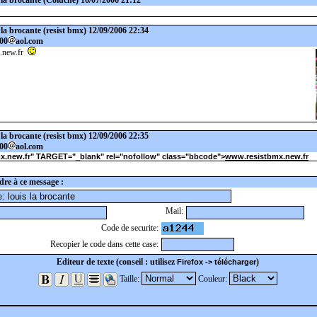
 la brocante
(Coluche) 16/07/2006 21:12
 la brocante
(resist bmx) 12/09/2006 22:34
000
aol.com
.new.fr
 la brocante
(resist bmx) 12/09/2006 22:35
000
aol.com
x.new.fr" TARGET="_blank" rel="nofollow" class="bbcode">
www.resistbmx.new.fr
re à ce message :
Mail:
Code de securite:
Recopier le code dans cette case:
Editeur de texte (conseil : utilisez
)
Firefox -> télécharger
Taille:
Couleur: